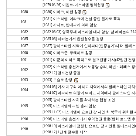
[1979.03.26] 이집트-이스라엘 평화협정
1980
[1980] 이라크, 이란 침공
[1981] 이스라엘, 이라크에 건설 중인 원자로 폭격
1981
[1981] 사다트, 반대파에 의해 암살
1982
[1982.06.03] 영국주재 이스라엘 대사 암살, 남 레바논의 
1985
[1985.06] 레바논에서 완전철수를 결정
1987
[1987] 팔레스타인 지역에 인티파다(민중봉기)시작. 팔
1990
[1990] 이라크군, 쿠웨이트 침공
1991
[1991] 미군의 이라크 폭격으로 걸프전쟁 개시(42일간 전쟁
[1992] 이스라엘 총선거에서 노동당 승리, 라빈ㆍ페레스 정
1992
[1992.12] 걸프전쟁 종결
1993
[1993] 오슬로 합정.
[1994.05] 가자 지구와 여리고 지역에서의 팔레스타인 자
1994
[1994.07] 아라파트 의장이 여리고 지역에서 팔레스타인 
[1995] 팔레스타인 자치를 확대하는 협정 조인
1995
[1995] 이스라엘의 라빈 총리 암살
[1995.11.02] 이스라엘이 요르단 강 서안 최 북쪽에 위
1996
[1996] 이스라엘 총선거에서 우익정권 출현(평화 로드맵 
[1998.10] 이스라엘이 점령한 요르단 강 서안을 팔레스타
1998
[1998.12] 1단계 철수를 시작.