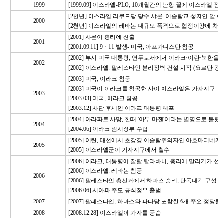
1999
[1999.09] 이스라엘-PLO, 10개월간의 난항 끝에 이스
[2천년] 이스라엘 리쿠드당 당수 샤론, 이슬람교 성지인 알
2000
[2천년] 이스라엘의 레바논 대규모 폭격으로 협정이양에 
[2001] 샤론이 총리에 선출
2001
[2001.09.11] 9ㆍ11 발생- 미국, 아프가니스탄 침공
[2002] 부시 미국 대통령, 연두교서에서 이라크·이란·북한
2002
[2002] 이스라엘, 팔레스타인 분리장벽 건설 시작 (요르
[2003] 미국, 이라크 침공
[2003] 미국이 이라크를 침공한 사이 이스라엘은 가자지
2003
[2003.03] 미국, 이라크 침공
[2003.12] 사담 후세인 이라크 대통령 체포
[2004] 아라파트 사망, 한때 '아부 마젠'이라는 별명으로
2004
[2004.06] 이라크 임시정부 수립
[2005] 이란, 대선에서 초강경 이슬람주의자인 아흐마디네
2005
[2005] 이스라엘군이 가자지구에서 철수
[2006] 이라크, 대통령에 잘랄 탈라바니, 총리에 말리키가 
[2006] 이스라엘, 레바논 침공
2006
[2006] 팔레스타인 총선거에서 하마스 승리, 단독내각 구성
[2006.06] 시아파 주도 공식정부 출범
2007
[2007] 팔레스타인, 하마스와 파타당 포함한 6개 주요
2008
[2008.12.28] 이스라엘이 가자를 공습