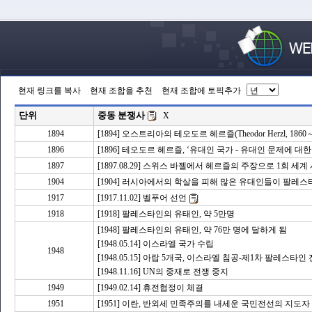
현재 링크를 복사
현재 조합을 추천
현재 조합에 토픽추가
단위
중동 분쟁사
X
1894
[1894] 오스트리아의 테오도르 헤르즐(Theodor Herzl, 18
1896
[1896] 테오도르 헤르즐, ‘유대인 국가 - 유대인 문제에 대
1897
[1897.08.29] 스위스 바젤에서 헤르즐의 주장으로 1회 
1904
[1904] 러시아에서의 학살을 피해 많은 유대인들이 팔레
1917
[1917.11.02] 벨푸어 선언
1918
[1918] 팔레스타인의 유태인, 약 5만명
[1948] 팔레스타인의 유태인, 약 76만 명에 달하게 됨
[1948.05.14] 이스라엘 국가 수립
1948
[1948.05.15] 아랍 5개국, 이스라엘 침공-제1차 팔레스타인 
[1948.11.16] UN의 중재로 전쟁 중지
1949
[1949.02.14] 휴전협정이 체결
1951
[1951] 이란, 반외세 민족주의를 내세운 국민전선의 지