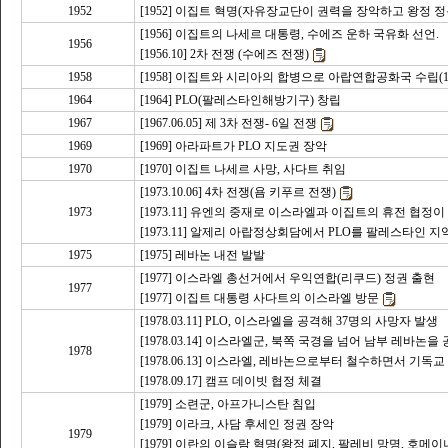
1952
[1952] 이집트 혁명(자유장교단이 권력을 장악하고 왕정 정
[1956] 이집트의 나세르 대통령, 수에즈 운하 국유화 선언.
1956
[1956.10] 2차 전쟁 (수에즈 전쟁)
1958
[1958] 이집트와 시리아의 합병으로 아랍연합공화국 수립(1
1964
[1964] PLO(팔레스타인해방기구) 창립
1967
[1967.06.05] 제 3차 전쟁- 6일 전쟁
1969
[1969] 아라파트가 PLO 지도권 장악
1970
[1970] 이집트 나세르 사망, 사다트 취임
[1973.10.06] 4차 전쟁(욤 키푸르 전쟁)
1973
[1973.11] 유엔의 중재로 이스라엘과 이집트의 휴전 협정이
[1973.11] 알제리 아랍정상회담에서 PLO를 팔레스타인 
1975
[1975] 레바논 내전 발발
[1977] 이스라엘 총선거에서 우익연합(리쿠드) 정권 출현
1977
[1977] 이집트 대통령 사다트의 이스라엘 방문
[1978.03.11] PLO, 이스라엘을 공격해 37명의 사망자 발생
[1978.03.14] 이스라엘군, 북쪽 국경을 넘어 남부 레바논
1978
[1978.06.13] 이스라엘, 레바논으로부터 철수하면서 기독
[1978.09.17] 캠프 데이빗 협정 체결
[1979] 소련군, 아프가니스탄 침입
[1979] 이라크, 사담 후세인 정권 장악
1979
[1979] 이란의 이슬람 혁명(왕정 폐지, 팔레비 망명, 호메이