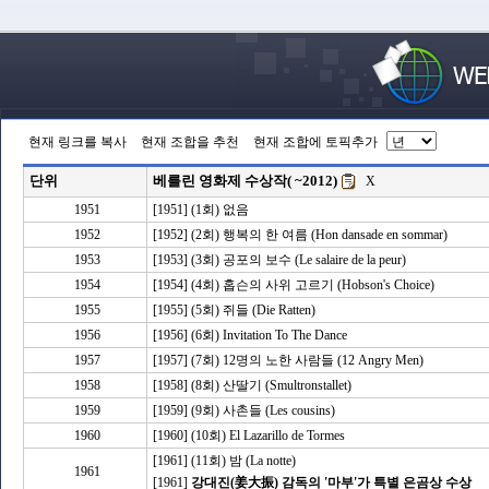
현재 링크를 복사
현재 조합을 추천
현재 조합에 토픽추가
단위
베를린 영화제 수상작( ~2012)
X
1951
[1951] (1회) 없음
1952
[1952] (2회) 행복의 한 여름 (Hon dansade en sommar)
1953
[1953] (3회) 공포의 보수 (Le salaire de la peur)
1954
[1954] (4회) 홉슨의 사위 고르기 (Hobson's Choice)
1955
[1955] (5회) 쥐들 (Die Ratten)
1956
[1956] (6회) Invitation To The Dance
1957
[1957] (7회) 12명의 노한 사람들 (12 Angry Men)
1958
[1958] (8회) 산딸기 (Smultronstallet)
1959
[1959] (9회) 사촌들 (Les cousins)
1960
[1960] (10회) El Lazarillo de Tormes
[1961] (11회) 밤 (La notte)
1961
[1961]
강대진(姜大振) 감독의 '마부'가 특별 은곰상 수상