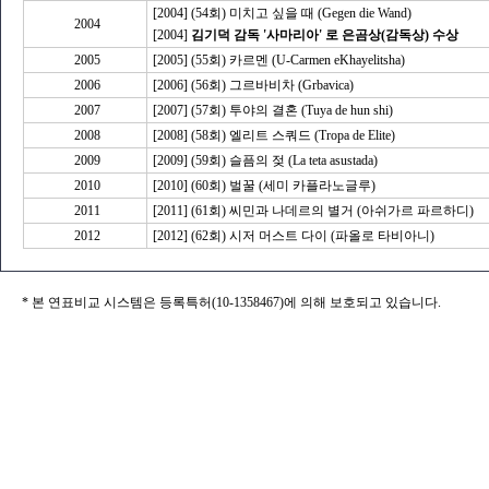
[2004] (54회) 미치고 싶을 때 (Gegen die Wand)
2004
[2004]
김기덕 감독 '사마리아' 로 은곰상(감독상) 수상
2005
[2005] (55회) 카르멘 (U-Carmen eKhayelitsha)
2006
[2006] (56회) 그르바비차 (Grbavica)
2007
[2007] (57회) 투야의 결혼 (Tuya de hun shi)
2008
[2008] (58회) 엘리트 스쿼드 (Tropa de Elite)
2009
[2009] (59회) 슬픔의 젖 (La teta asustada)
2010
[2010] (60회) 벌꿀 (세미 카플라노글루)
2011
[2011] (61회) 씨민과 나데르의 별거 (아쉬가르 파르하디)
2012
[2012] (62회) 시저 머스트 다이 (파올로 타비아니)
* 본 연표비교 시스템은 등록특허(10-1358467)에 의해 보호되고 있습니다.