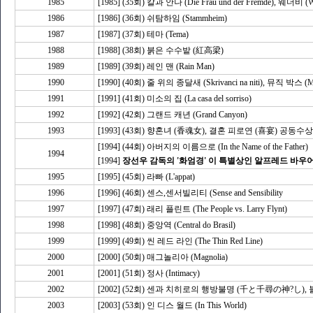
1985
[1985] (35회) 칼과 안나 (Die Frau und der Fremde), 웨더비
1986
[1986] (36회) 쉬탐하임 (Stammheim)
1987
[1987] (37회) 테마 (Tema)
1988
[1988] (38회) 붉은 수수밭 (紅高梁)
1989
[1989] (39회) 레인 맨 (Rain Man)
1990
[1990] (40회) 줄 위의 종달새 (Skrivanci na niti), 뮤직 박스 
1991
[1991] (41회) 미소의 집 (La casa del sorriso)
1992
[1992] (42회) 그랜드 캐년 (Grand Canyon)
1993
[1993] (43회) 향혼녀 (香魂女), 결혼 피로연 (喜宴) 공동수상
[1994] (44회) 아버지의 이름으로 (In the Name of the Father)
1994
[1994]
장선우 감독의 '화엄경' 이 특별상인 알프레드 바우
1995
[1995] (45회) 라빠 (L'appat)
1996
[1996] (46회) 센스,센서빌리티 (Sense and Sensibility
1997
[1997] (47회) 래리 플린트 (The People vs. Larry Flynt)
1998
[1998] (48회) 중앙역 (Central do Brasil)
1999
[1999] (49회) 씬 레드 라인 (The Thin Red Line)
2000
[2000] (50회) 매그놀리아 (Magnolia)
2001
[2001] (51회) 정사 (Intimacy)
2002
[2002] (52회) 센과 치히로의 행방불명 (千と千尋の神?し), 블
2003
[2003] (53회) 인 디스 월드 (In This World)