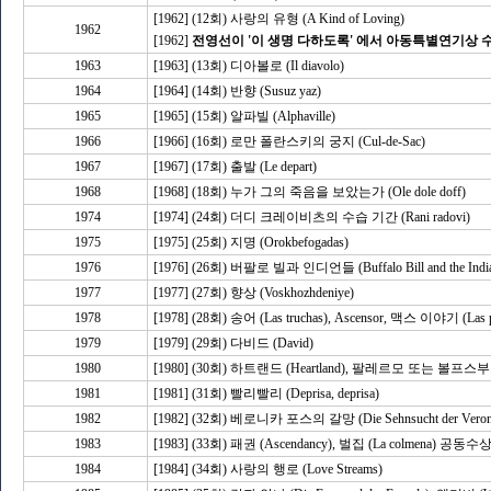
[1962] (12회) 사랑의 유형 (A Kind of Loving)
1962
[1962]
전영선이 '이 생명 다하도록' 에서 아동특별연기상 
1963
[1963] (13회) 디아볼로 (Il diavolo)
1964
[1964] (14회) 반향 (Susuz yaz)
1965
[1965] (15회) 알파빌 (Alphaville)
1966
[1966] (16회) 로만 폴란스키의 궁지 (Cul-de-Sac)
1967
[1967] (17회) 출발 (Le depart)
1968
[1968] (18회) 누가 그의 죽음을 보았는가 (Ole dole doff)
1974
[1974] (24회) 더디 크레이비츠의 수습 기간 (Rani radovi)
1975
[1975] (25회) 지명 (Orokbefogadas)
1976
[1976] (26회) 버팔로 빌과 인디언들 (Buffalo Bill and the Indians, 
1977
[1977] (27회) 향상 (Voskhozhdeniye)
1978
[1978] (28회) 송어 (Las truchas), Ascensor, 맥스 이야기 (La
1979
[1979] (29회) 다비드 (David)
1980
[1980] (30회) 하트랜드 (Heartland), 팔레르모 또는 볼프스부르크 (
1981
[1981] (31회) 빨리빨리 (Deprisa, deprisa)
1982
[1982] (32회) 베로니카 포스의 갈망 (Die Sehnsucht der Veroni
1983
[1983] (33회) 패권 (Ascendancy), 벌집 (La colmena) 공동수
1984
[1984] (34회) 사랑의 행로 (Love Streams)