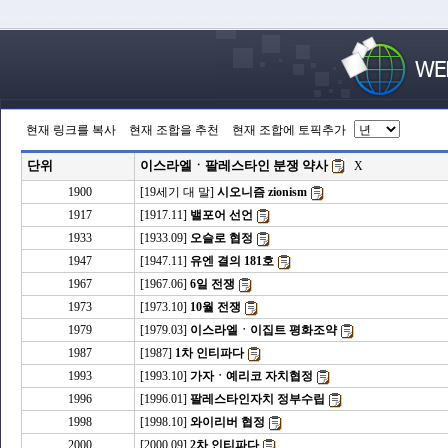
현재 링크를 복사
현재 조합을 추천
현재 조합에 토픽추가
단위
이스라엘ㆍ팔레스타인 분쟁 약사
X
1900
[19세기 대 말]
시오니즘 zionism
1917
[1917.11]
밸포어 선언
1933
[1933.09]
오슬로 협정
1947
[1947.11]
유엔 결의 181호
1967
[1967.06]
6일 전쟁
1973
[1973.10]
10월 전쟁
1979
[1979.03]
이스라엘ㆍ이집트 평화조약
1987
[1987]
1차 인티파다
1993
[1993.10]
가자ㆍ예리코 자치협정
1996
[1996.01]
팔레스타인자치 정부수립
1998
[1998.10]
와이리버 협정
2000
[2000.09]
2차 인티파다