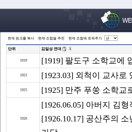
현재 링크를 복사
현재 조합을 추천
현재 조합에 토픽추가
단위
김일성 연대
X
[1919] 팔도구 소학교에
1919
[1923.03] 외척이 교
1923
[1925] 만주 푸쑹 소학
1925
[1926.06.05] 아버지 김
[1926.10.17] 공산
1926