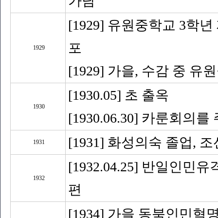
가담
[1929] 유원중학교 3학
포
1929
[1929] 가을, 수감 
[1930.05] 초 출옥
1930
[1930.06.30] 카룬
[1931] 화성의숙 졸업
1931
[1932.04.25] 반일
1932
편
[1934] 가을 동북인