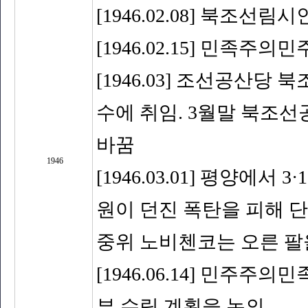
[1946.02.08] 북조
[1946.02.15] 민족
[1946.03] 조선공산
수에 취임. 3월말 북조
바꿈
1946
[1946.03.01] 평양에
원이 던진 폭탄을 피해 단
중위 노비첸코는 오른 팔
[1946.06.14] 민주
부 수립 계획을 논의