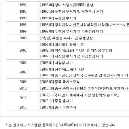
1993
[1993.06] 장녀 시밍저(習明澤) 출생
1995
[1995.10] 푸젠성 부서기 및 푸저우시 서기
1996
[1996.02] 푸젠성 부서기
1998
[1998.03] 칭화대학교 인문사회과학원 대학원(마르크스
1999
[1999.08] 푸젠성 부서기 겸 푸젠성장 대리
2000
[2천년] 푸젠성 부서기 겸 푸젠성장
[2002.01] 박사학위 과정 수료
2002
[2002.10] 저장(浙江)성 부서기 겸 저장성 부성장
[2002.11] 저장성 부서기 겸 저장성장 대리
2003
[2003.01] 저장성 서기
[2007.03] 상하이(上海)시 서기
2007
[2007.10] 중국공산당 정치국 상무위원 겸 중앙서기처 서기
2008
[2008.03] 중국 국가부주석
2010
[2010.10] 중공 중앙군사위원회 부주석(후진타오 후계자 
[2012] 미국 타임지 세계에서 가장 영향력 있는 100인
2012
[2012.11] 중공 총서기
2013
[2013.03] 중국 국가주석
* 본 연표비교 시스템은 등록특허(10-1358467)에 의해 보호되고 있습니다.