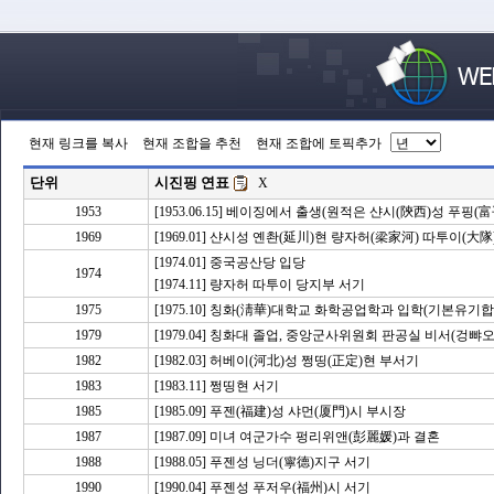
현재 링크를 복사
현재 조합을 추천
현재 조합에 토픽추가
단위
시진핑 연표
X
1953
[1953.06.15] 베이징에서 출생(원적은 샨시(陝西)성 푸핑(富
1969
[1969.01] 샨시성 옌촨(延川)현 량자허(梁家河) 따투이(大隊
[1974.01] 중국공산당 입당
1974
[1974.11] 량자허 따투이 당지부 서기
1975
[1975.10] 칭화(淸華)대학교 화학공업학과 입학(기본유기합
1979
[1979.04] 칭화대 졸업, 중앙군사위원회 판공실 비서(겅뺘
1982
[1982.03] 허베이(河北)성 쩡띵(正定)현 부서기
1983
[1983.11] 쩡띵현 서기
1985
[1985.09] 푸젠(福建)성 샤먼(厦門)시 부시장
1987
[1987.09] 미녀 여군가수 펑리위앤(彭麗媛)과 결혼
1988
[1988.05] 푸젠성 닝더(寧德)지구 서기
1990
[1990.04] 푸젠성 푸저우(福州)시 서기