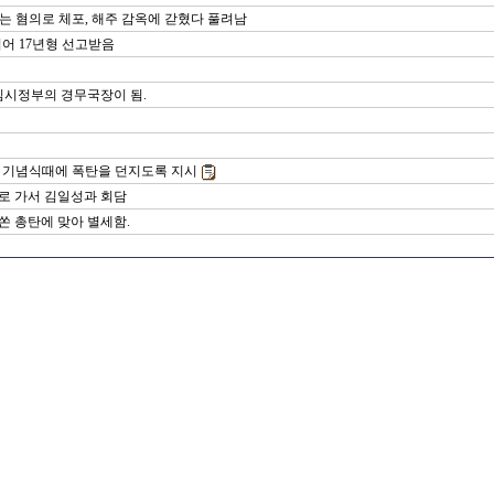
다는 혐의로 체포, 해주 감옥에 갇혔다 풀려남
되어 17년형 선고받음
민국 임시정부의 경무국장이 됨.
축하 기념식때에 폭탄을 던지도록 지시
양으로 가서 김일성과 회담
 쏜 총탄에 맞아 별세함.