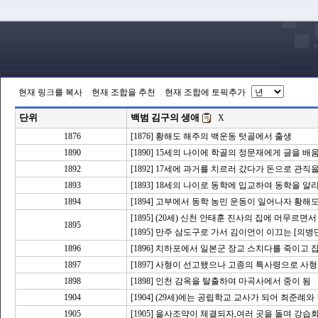
현재 링크를 복사
현재 조합을 추천
현재 조합에 토픽추가
단위
백범 김구의 생애
X
1876
[1876] 황해도 해주의 백운동 텃골에서 출생
1890
[1890] 15세의 나이에 학골의 정문재에게 글을 배
1892
[1892] 17세에 과거를 치르러 갔다가 돈으로 
1893
[1893] 18세의 나이로 동학에 입교하여 동학을 
1894
[1894] 고부에서 동학 농민 운동이 일어나자 황
[1895] (20세) 신천 안태훈 진사의 집에 머무르
1895
[1895] 만주 삼도구로 가서 김이언이 이끄는 [의병
1896
[1896] 치하포에서 일본군 장교 스치다를 죽이고
1897
[1897] 사형이 선고됐으나 고종의 특사령으로 사
1898
[1898] 인천 감옥을 탈출하여 마곡사에서 중이 됨
1904
[1904] (29세)에는 공립학교 교사가 되어 최준례와
1905
[1905] 을사조약이 체결되자,여러 곳을 돌며 강