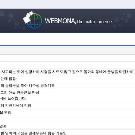
움
관직을 사고파는 짓에 실망하여 시험을 치르지 않고 집으로 돌아와 동네에 글방을 마련하
알리는데 압장
해도의 동학군을 모아 해주성 공격계획
면서 그의 아들 안중근을 만남
단]에 들어갑니다.
 잡혀 인천감옥에 갇힘
형을 면함
 결혼
습회를 열어 애국심을 일깨우는데 힘을 기울임