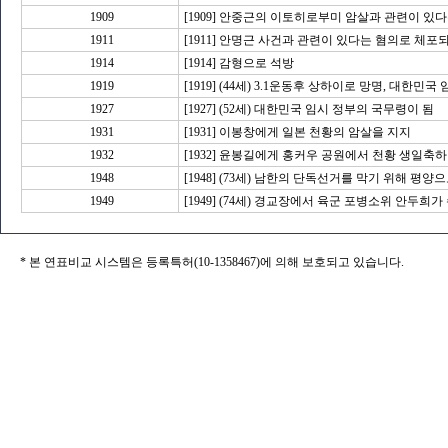
1909
[1909] 안중근의 이토히로부미 암살과 관련이 있
1911
[1911] 안명근 사건과 관련이 있다는 혐의로 체포
1914
[1914] 감형으로 석방
1919
[1919] (44세) 3.1운동후 상하이로 망명, 대한
1927
[1927] (52세) 대한민국 임시 정부의 국무령이 됨
1931
[1931] 이봉창에게 일본 천황의 암살을 지지
1932
[1932] 윤봉길에게 홍커우 공원에서 천황 생일
1948
[1948] (73세) 남한의 단독선거를 막기 위해 평
1949
[1949] (74세) 경교장에서 육군 포병소위 안두희가
* 본 연표비교 시스템은 등록특허(10-1358467)에 의해 보호되고 있습니다.