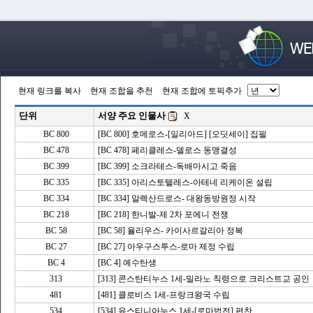
현재 링크를 복사
현재 조합을 추천
현재 조합에 토픽추가
단위
서양 주요 인물사
X
BC 800
[BC 800] 호메로스-[일리아드] [오딧세이] 집필
BC 478
[BC 478] 페리클레스-델로스 동맹결성
BC 399
[BC 399] 소크라테스-독배마시고 죽음
BC 335
[BC 335] 아리스토텔레스-아테네 리케이온 설립
BC 334
[BC 334] 알렉산드로스- 대왕동방원정 시작
BC 218
[BC 218] 한니발-제 2차 포에니 전쟁
BC 58
[BC 58] 율리우스- 카이사르갈리아 정복
BC 27
[BC 27] 아우구스투스-로마 제정 수립
BC 4
[BC 4] 예수탄생
313
[313] 콘스탄티누스 1세-밀라노 칙령으로 크리스트교 공인
481
[481] 클로비스 1세-프랑크왕국 수립
534
[534] 유스티니아누스 1세-[로마법전] 편찬