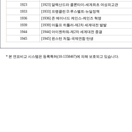
1923
[1923] 알렉산드라 콜론타이-세계최초 여성외교관
1933
[1933] 프랭클린 D.루스벨트-뉴딜정책
1936
[1936] 존 메이너드 케인스-케인즈 혁명
1939
[1939] 아돌프 히틀러-제2차 세계대전 발발
1944
[1944] 아이젠하워-제2차 세계대전 종결
1945
[1945] 윈스턴 처칠-국제연합 탄생
* 본 연표비교 시스템은 등록특허(10-1358467)에 의해 보호되고 있습니다.