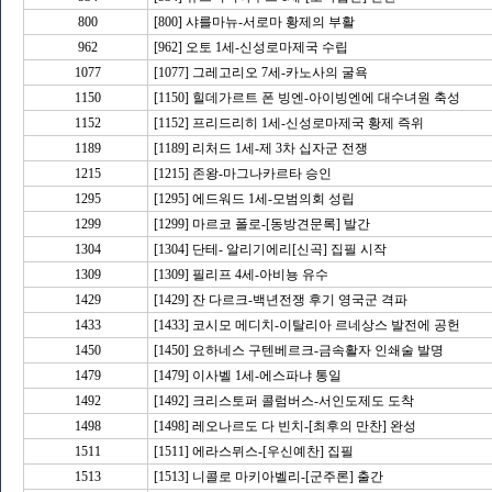
800
[800] 샤를마뉴-서로마 황제의 부활
962
[962] 오토 1세-신성로마제국 수립
1077
[1077] 그레고리오 7세-카노사의 굴욕
1150
[1150] 힐데가르트 폰 빙엔-아이빙엔에 대수녀원 축성
1152
[1152] 프리드리히 1세-신성로마제국 황제 즉위
1189
[1189] 리처드 1세-제 3차 십자군 전쟁
1215
[1215] 존왕-마그나카르타 승인
1295
[1295] 에드워드 1세-모범의회 성립
1299
[1299] 마르코 폴로-[동방견문록] 발간
1304
[1304] 단테- 알리기에리[신곡] 집필 시작
1309
[1309] 필리프 4세-아비뇽 유수
1429
[1429] 잔 다르크-백년전쟁 후기 영국군 격파
1433
[1433] 코시모 메디치-이탈리아 르네상스 발전에 공헌
1450
[1450] 요하네스 구텐베르크-금속활자 인쇄술 발명
1479
[1479] 이사벨 1세-에스파냐 통일
1492
[1492] 크리스토퍼 콜럼버스-서인도제도 도착
1498
[1498] 레오나르도 다 빈치-[최후의 만찬] 완성
1511
[1511] 에라스뮈스-[우신예찬] 집필
1513
[1513] 니콜로 마키아벨리-[군주론] 출간