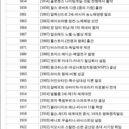
1854
[1854] 플로렌스 나이팅게일-크림 전쟁에서 활약
1859
[1859] 찰스 로버트 다윈-[종의 기원] 출판
1861
[1861] 알렉산드르 2세-러시아 농노해방령 발표
1863
[1863] 에이브러햄 링컨-노예해방 선언
1864
[1864] 장 앙리 뒤낭-제 1차 제네바 협약
1867
[1867] 알프레드 노벨-노벨상 제정
1869
[1869] 톨스토이-[전쟁과 평화] 출간
1871
[1871] 비스마르크-독일제국 재건
1880
[1880] 토머스 에디슨-백열전구 발명
1892
[1892] 앤드류 카네기-카네기 철강회사 설립
1898
[1898] 팽크허스트-여성사회정치동맹(WSPU) 결성
1903
[1903] 라이트 형제-비행 성공
1905
[1905] 아인슈타인-특수상대성 이론 발표
1913
[1913] 알베르트 슈바이처-아프리카 의료봉사 전개
1914
[1914] 빌헬름 2세-제1차 세계대전
1916
[1916] 로자 룩셈부르크-스파르쿠스단 결성
1917
[1917] 블라디미르 레닌-러시아 11월 혁명
1918
[1918] 윌슨-제1차 세계대전 종식, 14개조 평화원칙발표
1919
[1919] 베니토 무솔리니-파시스트당 설립
1922
[1922] 이오시프 스탈린-소련 공산당 초대 서기장 취임