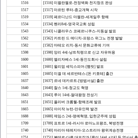
1516
[1516] 미켈란젤로-천정벽화 천지창조 완성
1517
[1517] 마르틴 루터-종교개혁 시작
1519
[1519] 페르디난드 마젤란-세계일주 항해
1534
[1534] 헨리8세-영국국교회 성립
1543
[1543] 니콜라우스 코페르니쿠스-지동설 발표
1562
[1562] 카트린 드 메디치-프랑스 위그노 전쟁 발발
1582
[1582] 마테오 리치-동서 문화교류에 기여
1598
[1598] 앙리 4세-낭트칙령으로 신교 자유허용
1600
[1600] 엘리자베스 1세-동인도회사 설립
1601
[1601] 윌리엄 셰익스피어-[햄릿] 발표
1605
[1605] 미겔 데 세르반테스-[돈 키호테] 출간
1637
[1637] 르네 데카르트-[방법서설] 출판
1640
[1640] 찰스 1세-청교도 혁명
1643
[1643] 루이 14세-절대왕정 전성기
1651
[1651] 올리버 크롬웰-항해조례 발표
1665
[1665] 아이작 뉴턴-만유인력 발견
1688
[1688] 제임스 2세-명예혁명, 입헌군주제 성립
1709
[1709] 표트르 1세-러시아 로마노프왕조, 북방전쟁
1740
[1740] 마리아 테레지아-오스트리아 왕위계승전쟁
1751
[1751] 볼테르-다른 대표작과 [루이 14세 시대] 등 역사서 