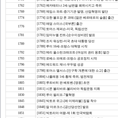
1762
[1762] 예카테리나 2세-남편을 폐위시키고 즉위
1769
[1769] 제임스 와트-증기기관 발명, 산업혁명의 발단
1774
[1774] 요한 볼프강 폰 괴테-[젊은 베르테르의 슬픔] 출간
[1776] 애덤 스미스-[국부론] 출간
1776
[1776] 토머스 제퍼슨-미국, 독립선언
1781
[1781] 임마누엘 칸트-[순수이성비판] 발표
[1789] 조지 워싱턴-미국 초대 대통령 당선
1789
[1789] 루이 16세-프랑스 대혁명 시작
1792
[1792] 메리 울스턴크래프트-[여성의 권리 옹호] 발간
1793
[1793] 로베스 피에르-프랑스 공포정치 시작
1796
[1796] 에드워드 제너-우두법 성공
1798
[1798] 토머스 맬서스-[인구학 개론에 대한 소고] 출간
1804
[1804] 나폴레옹 1세-황제 즉위, 법전제정
1805
[1805] 루트비히 판 베토벤-[영웅] 초연
1811
[1811] 시몬 볼리바르-볼리비아 독립운동 지휘
1830
[1830] 루이 필리프-7월혁명
1845
[1845] 빅토르 위고-[레 미제라블] 집필 착수
1848
[1848] 칼 마르크스-[공산당선언] 발표
1851
[1851] 빅토리아 여왕-제 1회 만국박람회