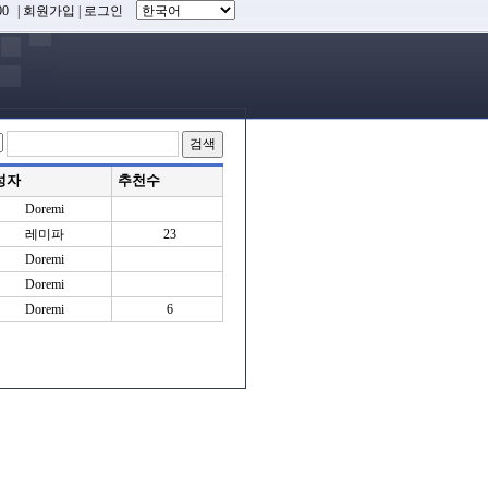
0
|
회원가입
|
로그인
성자
추천수
Doremi
레미파
23
Doremi
Doremi
Doremi
6