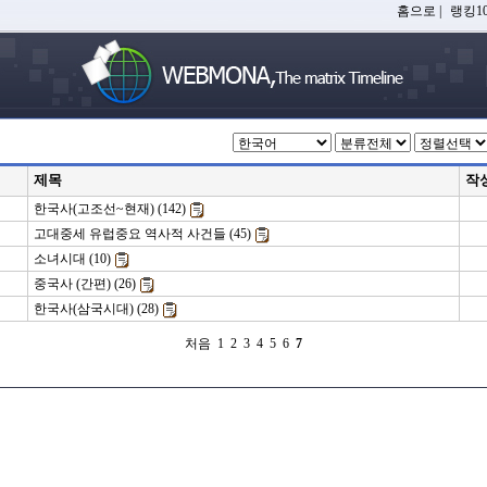
홈으로
|
랭킹10
제목
작
한국사(고조선~현재) (142)
고대중세 유럽중요 역사적 사건들 (45)
소녀시대 (10)
중국사 (간편) (26)
한국사(삼국시대) (28)
처음
1
2
3
4
5
6
7