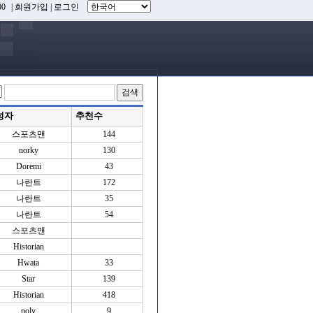
0
|
회원가입
|
로그인
성자
추천수
스포츠맨
144
norky
130
Doremi
43
나란트
172
나란트
35
나란트
54
스포츠맨
Historian
Hwata
33
Star
139
Historian
418
poly
9