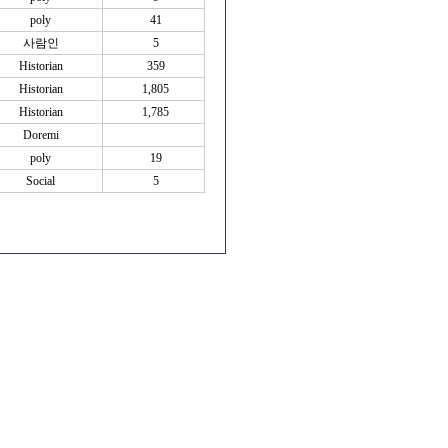
poly
41
사람인
5
Historian
359
Historian
1,805
Historian
1,785
Doremi
poly
19
Social
5